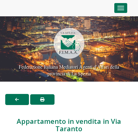
Toggle n
Federazione Italiana Mediatori Agenti d'Affari della
provincia di La Spezia
Appartamento in vendita in Via
Taranto