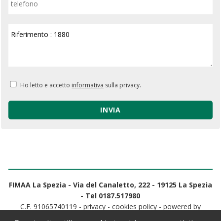
Ho letto e accetto
informativa
sulla privacy.
FIMAA La Spezia - Via del Canaletto, 222 - 19125 La Spezia
- Tel
0187.517980
C.F. 91065740119 -
privacy
-
cookies policy
- powered by
Cometa Immobiliare