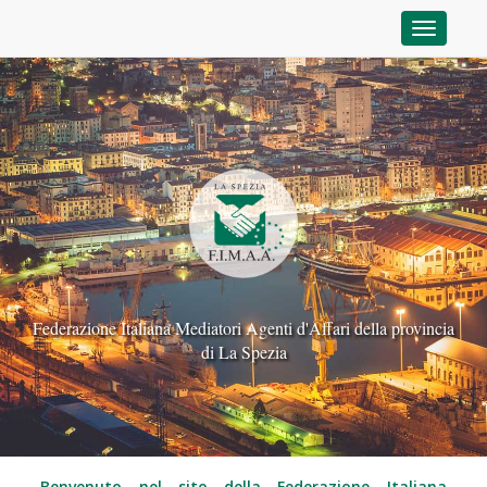
Toggle n
Federazione Italiana Mediatori Agenti d'Affari della provincia
di La Spezia
Benvenuto nel sito della Federazione Italiana